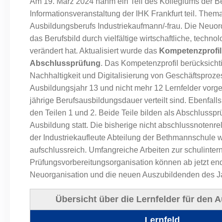
Am 19. März 2024 nahm ein Teil des Kollegiums der B
Informationsveranstaltung der IHK Frankfurt teil. Th
Ausbildungsberufs Industriekaufmann/-frau. Die Neuor
das Berufsbild durch vielfältige wirtschaftliche, techn
verändert hat. Aktualisiert wurde das
Kompetenzprofil
Abschlussprüfung
. Das Kompetenzprofil berücksicht
Nachhaltigkeit und Digitalisierung von Geschäftspro
Ausbildungsjahr 13 und nicht mehr 12 Lernfelder vorg
jährige Berufsausbildungsdauer verteilt sind. Ebenfall
den Teilen 1 und 2. Beide Teile bilden als Abschlusspr
Ausbildung statt. Die bisherige nicht abschlussnotenrel
der Industriekaufleute Abteilung der Bethmannschule w
aufschlussreich. Umfangreiche Arbeiten zur schulinte
Prüfungsvorbereitungsorganisation können ab jetzt endl
Neuorganisation und die neuen Auszubildenden des J
Übersicht über die Lernfelder für den 
Lernfeld