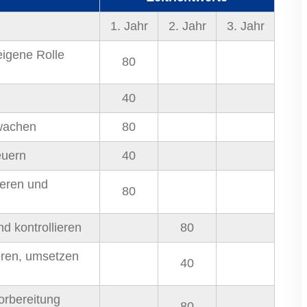
1. Jahr
2. Jahr
3. Jahr
eigene Rolle
80
40
wachen
80
euern
40
ieren und
80
d kontrollieren
80
eren, umsetzen
40
orbereitung
80