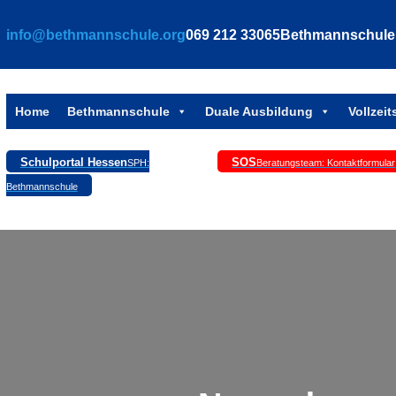
Zum
info@bethmannschule.org
069 212 33065
Bethmannschule, 
Inhalt
springen
Home
Bethmannschule
Duale Ausbildung
Vollzei
Schulportal Hessen
SOS
SPH:
Beratungsteam: Kontaktformular
Bethmannschule