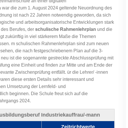
ethmannschule an einer digitalen
ema war die zum 1. August 2024 geltende Neuordnung des
dnung ist nach 22 Jahren notwendig geworden, da sich
ologische und arbeitsorganisatorische Entwicklungen stark
des Berufes, der
schulische
Rahmenlehrplan
und die
igt zukünftig in viel stärkerem Maße die Themen
zessen. m schulischen Rahmenlehrplan sind zum neuen
esehen, die nach festgeschriebenem Plan auf die 3-
s neu ist die sogenannte gestreckte Abschlussprüfung mit
üfung eine Einheit und finden zur Mitte und am Ende der
evante Zwischenprüfung entfällt. ür die Lehrer/ -innen
aren diese ersten Details sehr interessant und
rnen Umsetzung der Lernfeld- und
ich beginnen. Die Schule freut sich auf die
ahrgangs 2024.
Ausbildungsberuf Industriekauffrau/-mann
Zeitrichtwerte