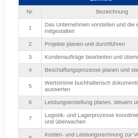
Nr.
Bezeichnung
Das Unternehmen vorstellen und die 
1
mitgestalten
2
Projekte planen und durchführen
3
Kundenaufträge bearbeiten und über
4
Beschaffungsprozesse planen und st
Wertströme buchhalterisch dokument
5
auswerten
6
Leistungserstellung planen, steuern un
Logistik- und Lagerprozesse koordini
7
und überwachen
Kosten- und Leistungsrechnung zur V
8