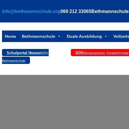
Zum
info@bethmannschule.org
069 212 33065
Bethmannschule, 
Inhalt
springen
Home
Bethmannschule
Duale Ausbildung
Vollzei
Schulportal Hessen
SOS
SPH:
Beratungsteam: Kontaktformular
Bethmannschule