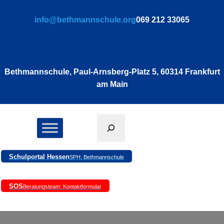
Zum
info@bethmannschule.org
069 212 33065
Inhalt
springen
Bethmannschule, Paul-Arnsberg-Platz 5, 60314 Frankfurt
am Main
Suchen
Schulportal Hessen
SPH: Bethmannschule
SOS
Beratungsteam: Kontaktformular