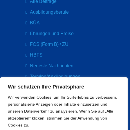
Alle Beiträge
Ausbildungsberufe
BÜA
Ehrungen und Preise
FOS (Form B) / ZU
HBFS
Neueste Nachrichten
Termine/Ankündigungen
Wir schätzen Ihre Privatsphäre
Kontakt
Wir verwenden Cookies, um Ihr Surferlebnis zu verbessern,
Paul-Arnsberg-Platz 5
personalisierte Anzeigen oder Inhalte einzusetzen und
60314 Frankfurt
unseren Datenverkehr zu analysieren. Wenn Sie auf „Alle
info@bethmannschule.org
akzeptieren" klicken, stimmen Sie der Anwendung von
Tel: 069 212 33065
Cookies zu.