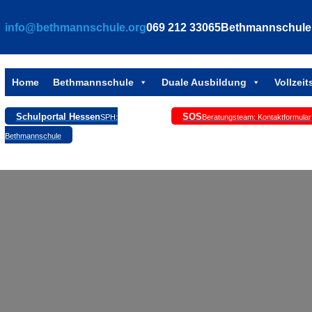
Zum
info@bethmannschule.org
069 212 33065
Bethmannschule, 
Inhalt
springen
Home
Bethmannschule
Duale Ausbildung
Vollzei
Schulportal Hessen
SOS
SPH:
Beratungsteam: Kontaktformular
Bethmannschule