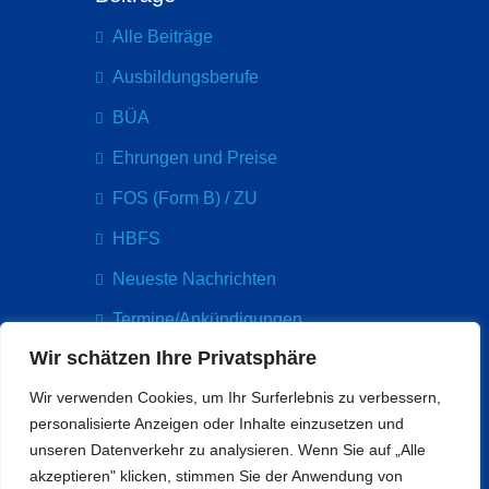
Alle Beiträge
Ausbildungsberufe
BÜA
Ehrungen und Preise
FOS (Form B) / ZU
HBFS
Neueste Nachrichten
Termine/Ankündigungen
Wir schätzen Ihre Privatsphäre
Kontakt
Wir verwenden Cookies, um Ihr Surferlebnis zu verbessern,
Paul-Arnsberg-Platz 5
personalisierte Anzeigen oder Inhalte einzusetzen und
60314 Frankfurt
unseren Datenverkehr zu analysieren. Wenn Sie auf „Alle
info@bethmannschule.org
akzeptieren" klicken, stimmen Sie der Anwendung von