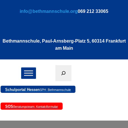
Zum
info@bethmannschule.org
069 212 33065
Inhalt
springen
Bethmannschule, Paul-Arnsberg-Platz 5, 60314 Frankfurt
am Main
Suchen
Schulportal Hessen
SPH: Bethmannschule
SOS
Beratungsteam: Kontaktformular