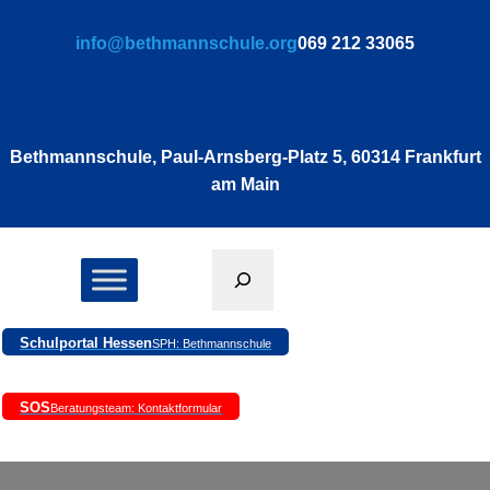
Zum
info@bethmannschule.org
069 212 33065
Inhalt
springen
Bethmannschule, Paul-Arnsberg-Platz 5, 60314 Frankfurt
am Main
Suchen
Schulportal Hessen
SPH: Bethmannschule
SOS
Beratungsteam: Kontaktformular