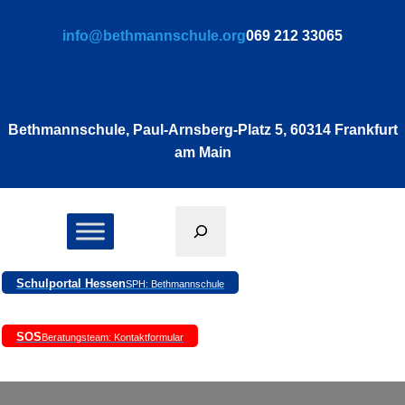
Zum
info@bethmannschule.org
069 212 33065
Inhalt
springen
Bethmannschule, Paul-Arnsberg-Platz 5, 60314 Frankfurt
am Main
Suchen
Schulportal Hessen
SPH: Bethmannschule
SOS
Beratungsteam: Kontaktformular