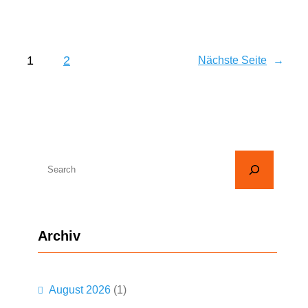
1
2
Nächste Seite
→
S
u
c
h
Archiv
e
n
August 2026
(1)