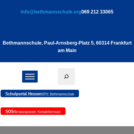
Zum
info@bethmannschule.org
069 212 33065
Inhalt
springen
Bethmannschule, Paul-Arnsberg-Platz 5, 60314 Frankfurt
am Main
Suchen
Schulportal Hessen
SPH: Bethmannschule
SOS
Beratungsteam: Kontaktformular