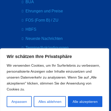
BÜA
Ehrungen und Preise
FOS (Form B) / ZU
HBFS
Neueste Nachrichten
Termine/Ankündigungen
Wir schätzen Ihre Privatsphäre
Kontakt
Wir verwenden Cookies, um Ihr Surferlebnis zu verbessern,
Paul-Arnsberg-Platz 5
personalisierte Anzeigen oder Inhalte einzusetzen und
60314 Frankfurt
unseren Datenverkehr zu analysieren. Wenn Sie auf „Alle
info@bethmannschule.org
akzeptieren" klicken, stimmen Sie der Anwendung von
Tel: 069 212 33065
Cookies zu.
Anpassen
Alles ablehnen
Alle akzeptieren
© Bethmannschule 2025
448 px