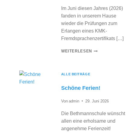
L
Im Juni diesen Jahres (2026)
A
fanden in unserem Hause
N
wieder die Prüfungen zum
2
Erlangen eines KMK-
0
Fremdsprachenzertifikats […]
2
6
H
WEITERLESEN
/
E
2
R
0
Z
ALLE BEITRÄGE
2
L
7
Schöne Ferien!
I
C
Von
admin
29. Juni 2026
H
E
Die Bethmannschule wünscht
N
allen eine erholsame und
G
angenehme Ferienzeit!
L