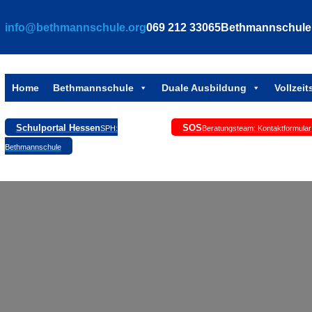
info@bethmannschule.org
069 212 33065
Bethmannschule, 
Home
Bethmannschule
Duale Ausbildung
Vollzei
Schulportal Hessen
SOS
SPH:
Beratungsteam: Kontaktformular
Bethmannschule