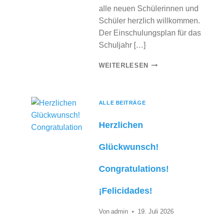
alle neuen Schülerinnen und
Schüler herzlich willkommen.
Der Einschulungsplan für das
Schuljahr […]
E
WEITERLESEN
I
N
S
ALLE BEITRÄGE
C
Herzlichen
H
U
Glückwunsch!
L
U
Congratulations!
N
G
¡Felicidades!
S
P
Von
admin
19. Juli 2026