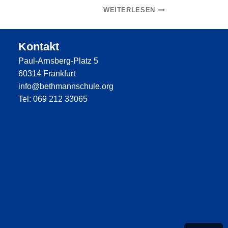
S
Ü
WEITERLESEN
C
C
H
K
Kontakt
Ö
W
Paul-Arnsberg-Platz 5
N
U
60314 Frankfurt
E
N
info@bethmannschule.org
F
S
Tel: 069 212 33065
E
C
R
H
I
!
E
C
N
O
!
N
G
R
A
T
U