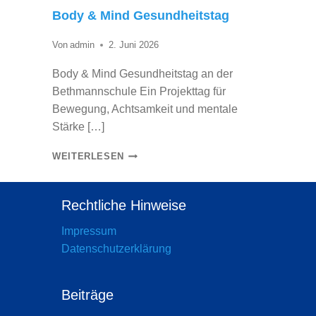
T
Body & Mind Gesundheitstag
I
O
Von
admin
2. Juni 2026
N
S
Body & Mind Gesundheitstag an der
!
Bethmannschule Ein Projekttag für
¡
Bewegung, Achtsamkeit und mentale
F
Stärke […]
E
B
WEITERLESEN
L
O
I
D
C
Rechtliche Hinweise
Y
I
&
Impressum
D
M
Datenschutzerklärung
A
I
D
N
E
Beiträge
D
S
G