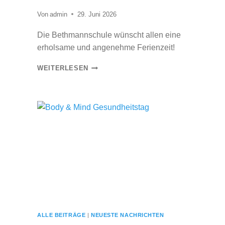
K
W
Von
admin
29. Juni 2026
U
Die Bethmannschule wünscht allen eine
N
erholsame und angenehme Ferienzeit!
S
C
S
WEITERLESEN
H
C
!
H
C
Ö
O
N
N
E
G
F
R
E
A
R
T
I
U
E
L
N
A
ALLE BEITRÄGE
|
NEUESTE NACHRICHTEN
!