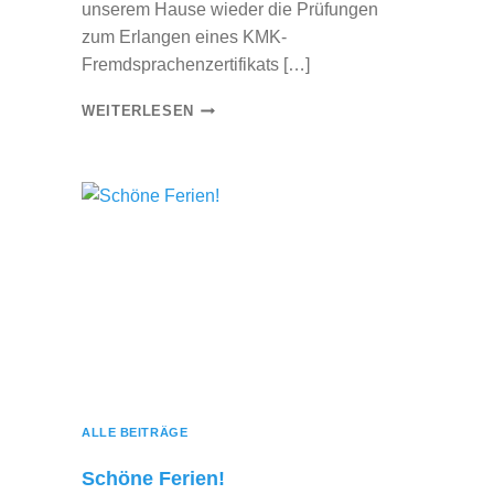
unserem Hause wieder die Prüfungen
zum Erlangen eines KMK-
Fremdsprachenzertifikats […]
H
WEITERLESEN
E
R
Z
L
I
C
H
E
N
G
L
ALLE BEITRÄGE
Ü
C
Schöne Ferien!