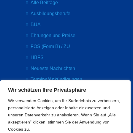
!
Alle Beiträge
E
Ausbildungsberufe
S
U
BÜA
N
Ehrungen und Preise
D
H
FOS (Form B) / ZU
E
HBFS
I
T
Neueste Nachrichten
S
Termine/Ankündigungen
T
A
Wir schätzen Ihre Privatsphäre
G
Kontakt
Wir verwenden Cookies, um Ihr Surferlebnis zu verbessern,
Paul-Arnsberg-Platz 5
personalisierte Anzeigen oder Inhalte einzusetzen und
60314 Frankfurt
unseren Datenverkehr zu analysieren. Wenn Sie auf „Alle
info@bethmannschule.org
akzeptieren" klicken, stimmen Sie der Anwendung von
Tel: 069 212 33065
Cookies zu.